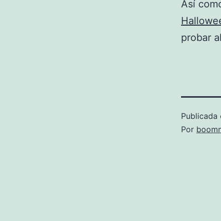
Así como
Hallow
probar a
Publicada 
Por
boomm