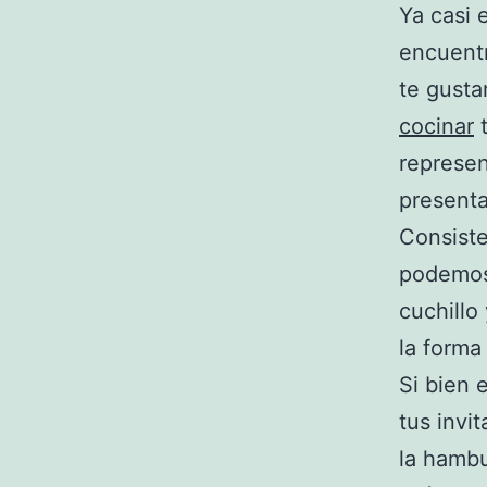
Ya casi
encuentr
te gusta
cocinar
t
represen
presenta
Consist
podemos
cuchillo
la forma
Si bien 
tus invi
la hambu