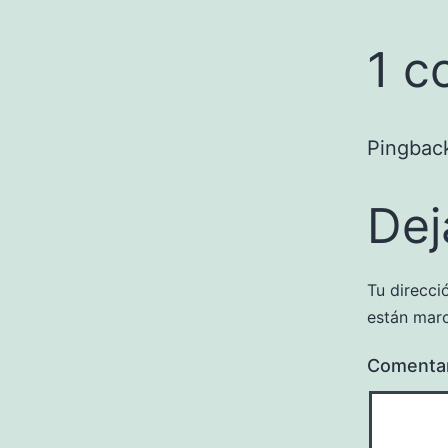
1 c
Pingbac
Dej
Tu direcci
están mar
Comenta