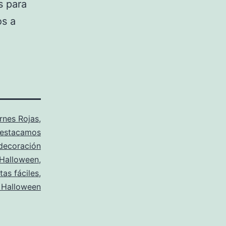
s para
os a
rnes Rojas
,
estacamos
decoración
Halloween
,
tas fáciles
,
 Halloween