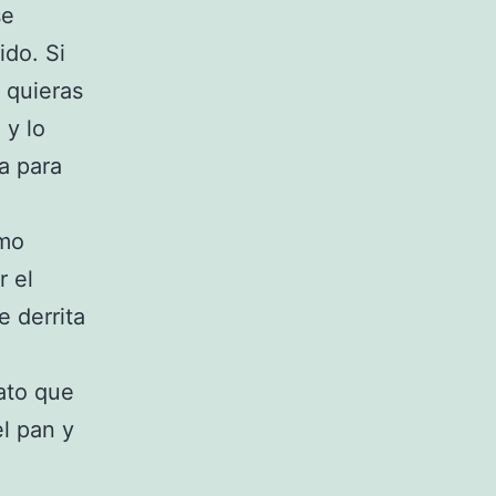
se
ido. Si
 quieras
 y lo
a para
omo
 el
e derrita
lato que
l pan y