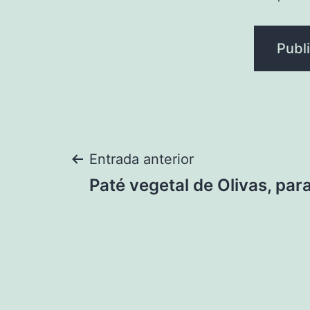
Navegación
Entrada anterior
Paté vegetal de Olivas, para
de
entradas