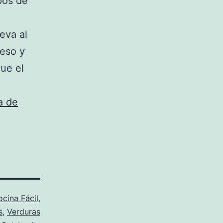
ipos de
eva al
ueso y
ue el
a de
cina Fácil
,
s
,
Verduras