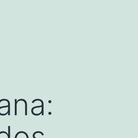
ana:
ados