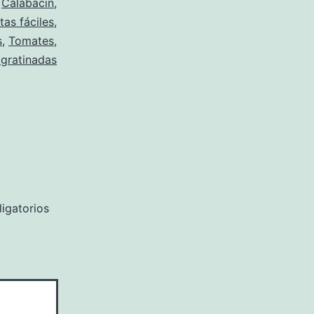
o
Calabacin
,
tas fáciles
,
s
,
Tomates
,
 gratinadas
igatorios