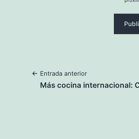
próxi
Navegación
Entrada anterior
Más cocina internacional:
de
entradas