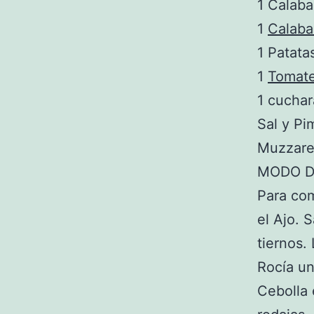
1 Calab
1
Calab
1 Patata
1
Tomat
1 cuchar
Sal y Pi
Muzzarel
MODO D
Para com
el Ajo. 
tiernos.
Rocía un
Cebolla 