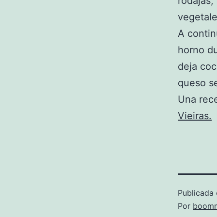
rodajas,
vegetale
A contin
horno du
deja coc
queso se
Una rece
Vieiras.
Publicada 
Por
boomm