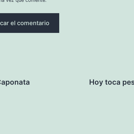
ma vez que comente.
 Caponata
Hoy toca pes