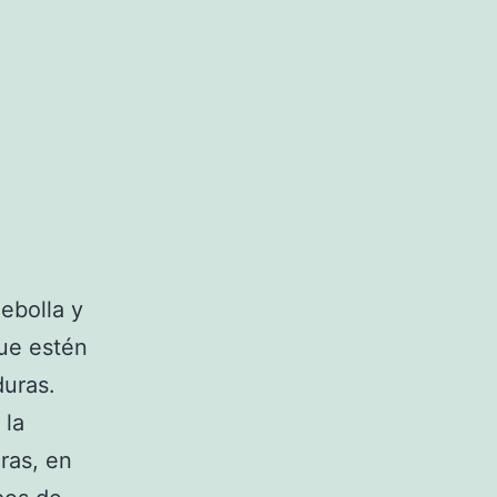
ebolla y
que estén
duras.
 la
ras, en