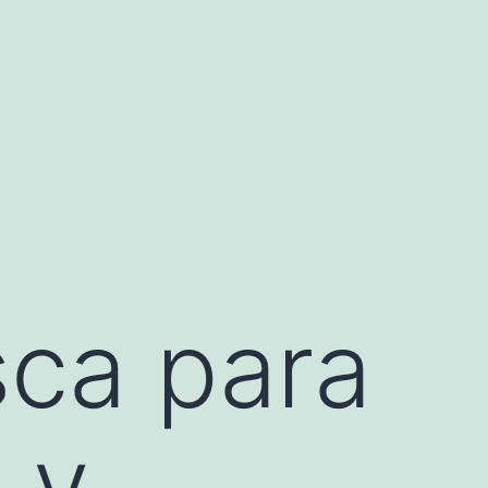
sca para
 y