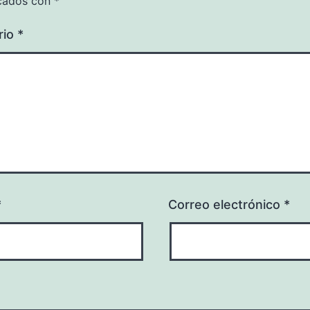
cados con
*
rio
*
*
Correo electrónico
*