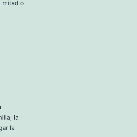
a mitad o
a
lla, la
gar la