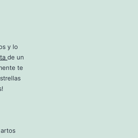
os y lo
eta
de un
mente te
strellas
s!
uartos