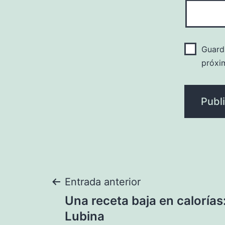
Guard
próxi
Navegación
Entrada anterior
Una receta baja en calorías
de
Lubina