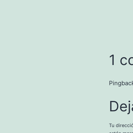
1 c
Pingbac
Dej
Tu direcci