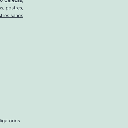
mo
Cerezas
,
as
,
postres
,
tres sanos
igatorios