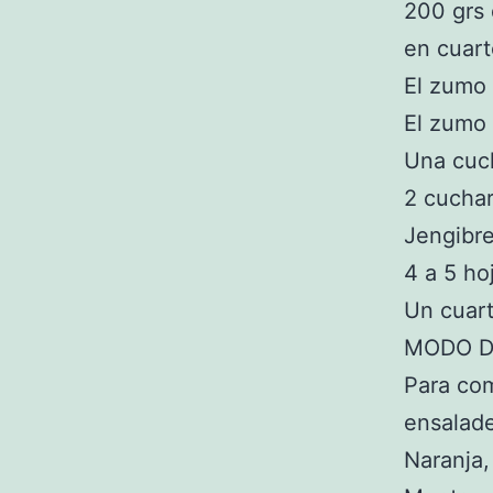
200 grs
en cuart
El zumo
El zumo
Una cuch
2 cuchar
Jengibre
4 a 5 ho
Un cuart
MODO D
Para com
ensalade
Naranja,