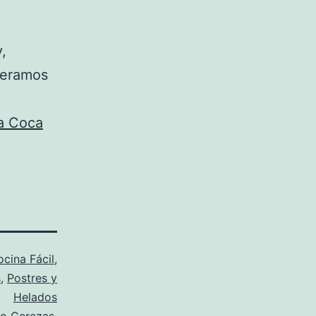
,
peramos
la Coca
cina Fácil
,
s
,
Postres y
Helados