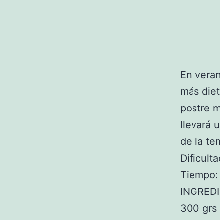
En veran
más diet
postre m
llevará 
de la te
Dificulta
Tiempo:
INGRED
300 grs