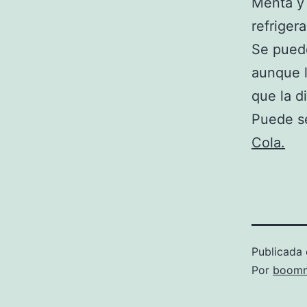
Menta y 
refriger
Se puede
aunque l
que la di
Puede se
Cola.
Publicada 
Por
boomm