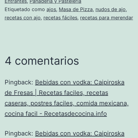
Entrantes
,
Panadería y Pastelería
Etiquetado como
ajos
,
Masa de Pizza
,
nudos de ajo
,
recetas con ajo
,
recetas fáciles
,
recetas para merendar
4 comentarios
Pingback:
Bebidas con vodka: Caipiroska
de Fresas | Recetas faciles, recetas
caseras, postres faciles, comida mexicana,
cocina facil - Recetasdecocina.info
Pingback:
Bebidas con vodka: Caipiroska