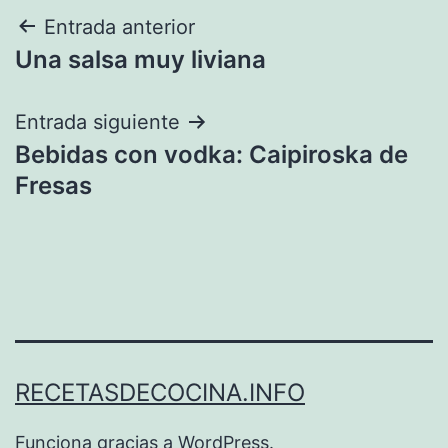
Navegación
Entrada anterior
Una salsa muy liviana
de
entradas
Entrada siguiente
Bebidas con vodka: Caipiroska de
Fresas
RECETASDECOCINA.INFO
Funciona gracias a
WordPress
.