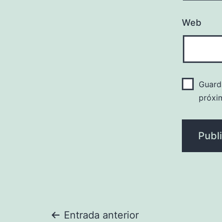
Web
Guard
próxi
Navegación
Entrada anterior