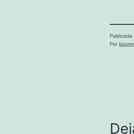
Publicada 
Por
boomm
Dej