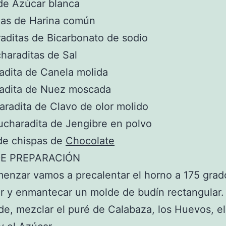
de Azúcar blanca
zas de Harina común
aditas de Bicarbonato de sodio
charaditas de Sal
adita de Canela molida
radita de Nuez moscada
aradita de Clavo de olor molido
ucharadita de Jengibre en polvo
de chispas de
Chocolate
E PREPARACIÓN
enzar vamos a precalentar el horno a 175 grad
r y enmantecar un molde de budín rectangular.
de, mezclar el puré de Calabaza, los Huevos, el