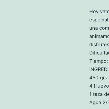
Hoy vamo
especial
una comb
animamos
disfrute
Dificulta
Tiempo:
INGRED
450 grs
4 Huevo
1 taza d
Agua 2/