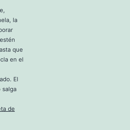
e,
ela, la
porar
 estén
hasta que
cla en el
ado. El
o salga
ta de