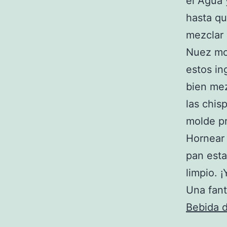
el Agua 
hasta qu
mezclar 
Nuez mos
estos in
bien mez
las chis
molde p
Hornear 
pan esta
limpio. 
Una fant
Bebida d