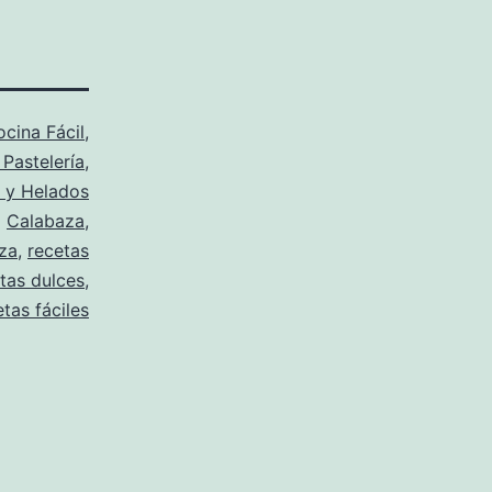
cina Fácil
,
 Pastelería
,
 y Helados
o
Calabaza
,
za
,
recetas
tas dulces
,
etas fáciles