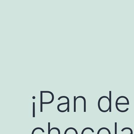
Saltar
al
contenido
¡Pan de
chocola