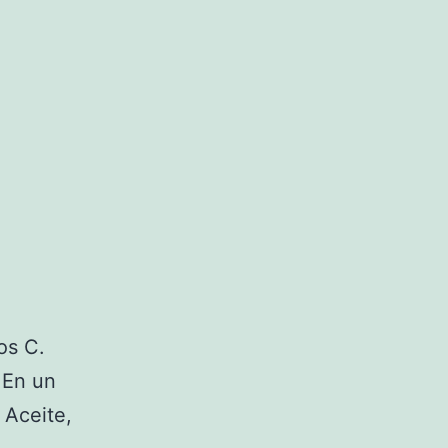
os C.
 En un
 Aceite,