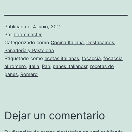
Publicada el
4 junio, 2011
Por
boommaster
Categorizado como
Cocina Italiana
,
Destacamos
,
Panadería y Pastelería
Etiquetado como
ecetas italianas
,
focaccia
,
focaccia
al romero
,
Italia
,
Pan
,
panes italianosr
,
recetas de
panes
,
Romero
Dejar un comentario
Tu dirección de correo electrónico no será publicada.