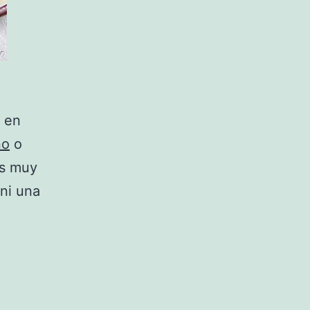
a en
no
o
es muy
ni una