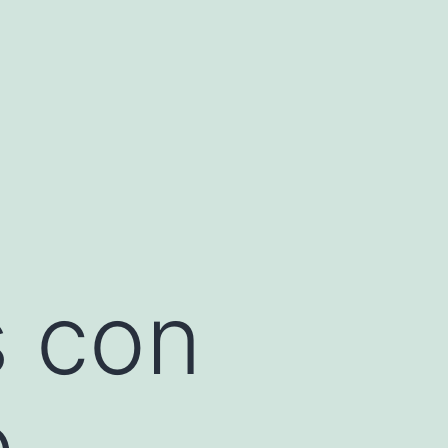
s con
o