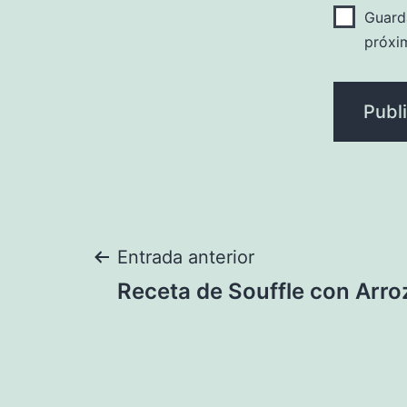
Guard
próxi
Navegación
Entrada anterior
Receta de Souffle con Arro
de
entradas