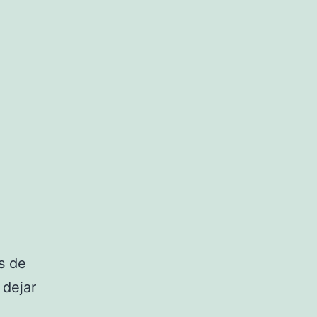
s de
 dejar