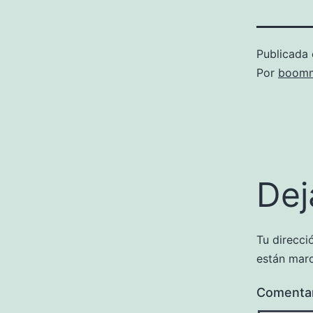
Publicada 
Por
boomm
Dej
Tu direcci
están mar
Comenta