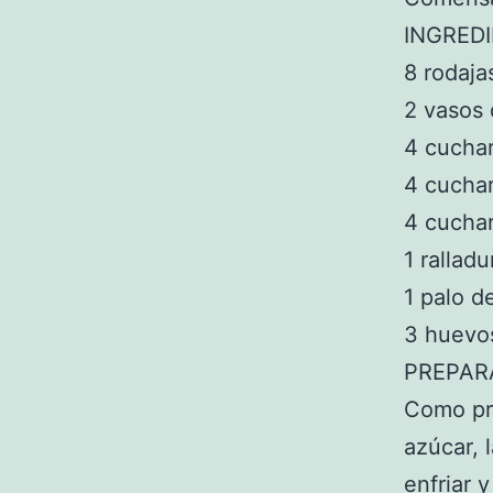
INGREDI
8 rodaja
2 vasos 
4 cucha
4 cuchar
4 cuchar
1 rallad
1 palo d
3 huevo
PREPAR
Como pri
azúcar, 
enfriar 