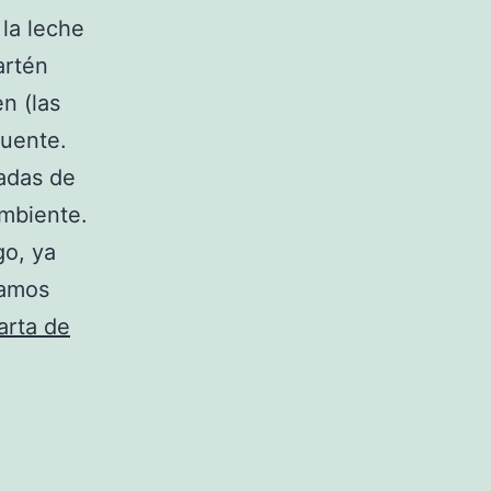
la leche
artén
n (las
fuente.
radas de
ambiente.
go, ya
damos
arta de