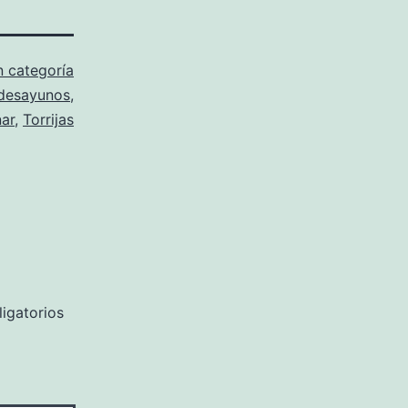
n categoría
desayunos
,
ar
,
Torrijas
igatorios