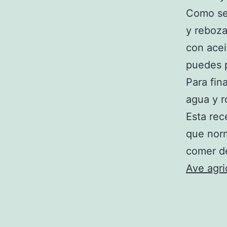
Como se
y reboza
con acei
puedes p
Para fin
agua y r
Esta rec
que nor
comer d
Ave agri