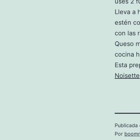
uses 2 f
Lleva a 
estén co
con las 
Queso mo
cocina h
Esta pr
Noisette
Publicada 
Por
boomm