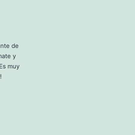
ante de
mate y
 Es muy
!