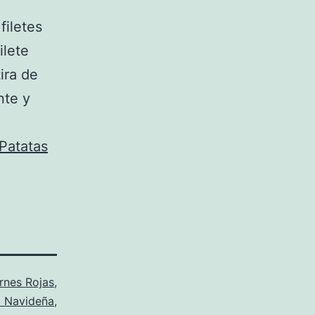
filetes
ilete
ira de
nte y
Patatas
rnes Rojas
,
 Navideña
,