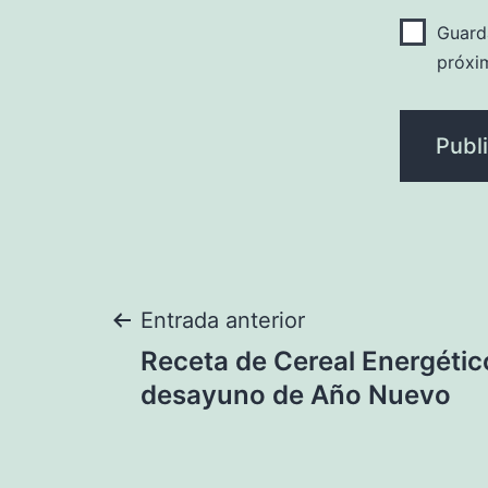
Guard
próxi
Navegación
Entrada anterior
Receta de Cereal Energético
de
desayuno de Año Nuevo
entradas