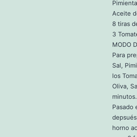
Pimienta
Aceite d
8 tiras 
3 Tomat
MODO D
Para pre
Sal, Pim
los Toma
Oliva, S
minutos.
Pasado e
depsués 
horno ac