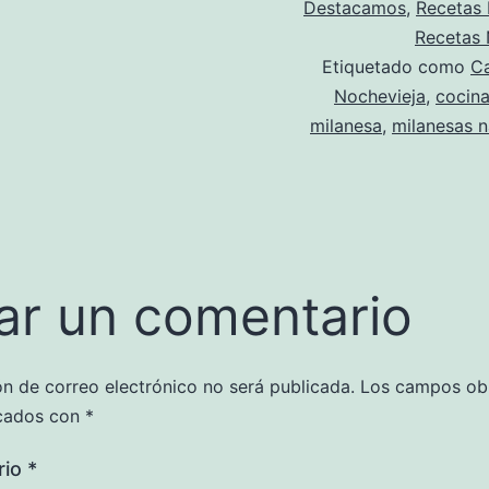
Destacamos
,
Recetas
Recetas 
Etiquetado como
C
Nochevieja
,
cocina
milanesa
,
milanesas n
ar un comentario
ón de correo electrónico no será publicada.
Los campos obl
cados con
*
rio
*