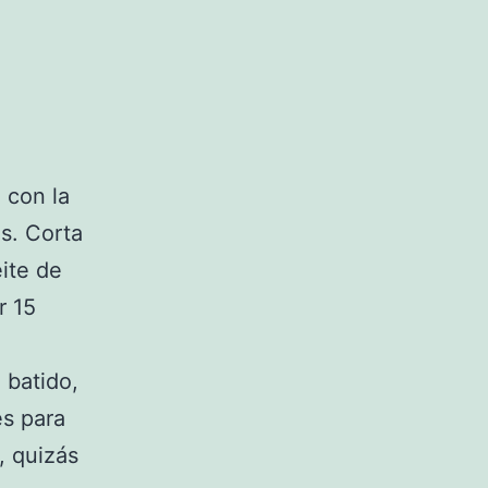
 con la
s. Corta
ite de
r 15
 batido,
es para
, quizás