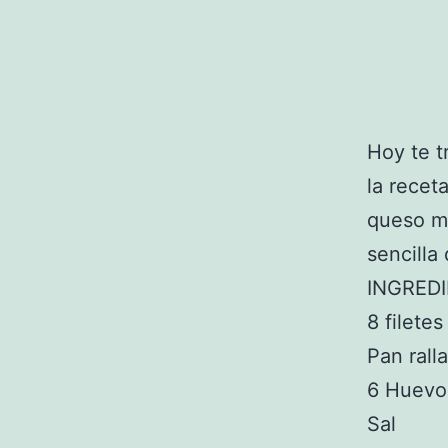
Hoy te 
la recet
queso mo
sencilla
INGRED
8 filete
Pan rall
6 Huevo
Sal