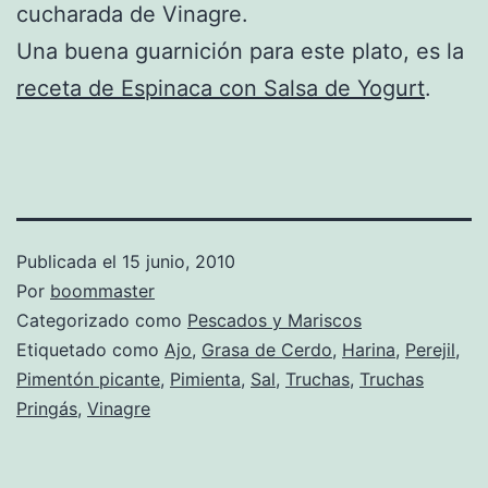
cucharada de Vinagre.
Una buena guarnición para este plato, es la
receta de Espinaca con Salsa de Yogurt
.
Publicada el
15 junio, 2010
Por
boommaster
Categorizado como
Pescados y Mariscos
Etiquetado como
Ajo
,
Grasa de Cerdo
,
Harina
,
Perejil
,
Pimentón picante
,
Pimienta
,
Sal
,
Truchas
,
Truchas
Pringás
,
Vinagre