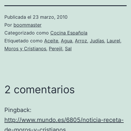
Publicada el
23 marzo, 2010
Por
boommaster
Categorizado como
Cocina Española
Etiquetado como
Aceite
,
Agua
,
Arroz
,
Judías
,
Laurel
,
Moros y Cristianos
,
Perejil
,
Sal
2 comentarios
Pingback:
http://www.mundo.es/6805/noticia-receta-
de-moros-y-cristianos