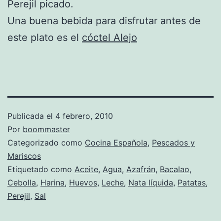
Perejil picado.
Una buena bebida para disfrutar antes de
este plato es el
cóctel Alejo
Publicada el
4 febrero, 2010
Por
boommaster
Categorizado como
Cocina Española
,
Pescados y
Mariscos
Etiquetado como
Aceite
,
Agua
,
Azafrán
,
Bacalao
,
Cebolla
,
Harina
,
Huevos
,
Leche
,
Nata líquida
,
Patatas
,
Perejil
,
Sal