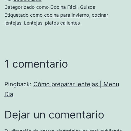
Categorizado como
Cocina Fácil
,
Guisos
Etiquetado como
cocina para invierno
,
cocinar
lentejas
,
Lentejas
,
platos calientes
1 comentario
Pingback:
Cómo preparar lentejas | Menu
Dia
Dejar un comentario
Tu dirección de correo electrónico no será publicada.