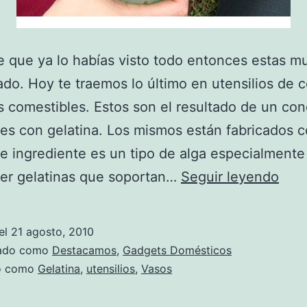
te que ya lo habías visto todo entonces estas m
do. Hoy te traemos lo último en utensilios de c
s comestibles. Estos son el resultado de un co
es con gelatina. Los mismos están fabricados c
te ingrediente es un tipo de alga especialment
¡Vas
cer gelatinas que soportan…
Seguir leyendo
que
se
el
21 agosto, 2010
com
zado como
Destacamos
,
Gadgets Domésticos
do como
Gelatina
,
utensilios
,
Vasos