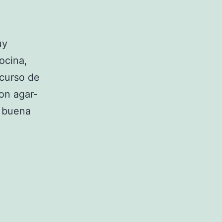
uy
ocina,
ncurso de
on agar-
e buena
os
en!