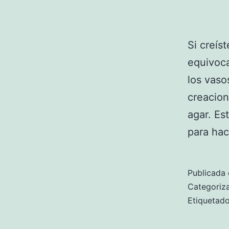
Si creís
equivoca
los vaso
creacion
agar. Es
para ha
Publicada 
Categori
Etiqueta