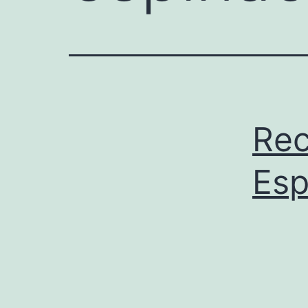
Rec
Esp