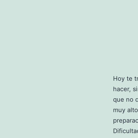
Hoy te t
hacer, s
que no de
muy alto
preparac
Dificult