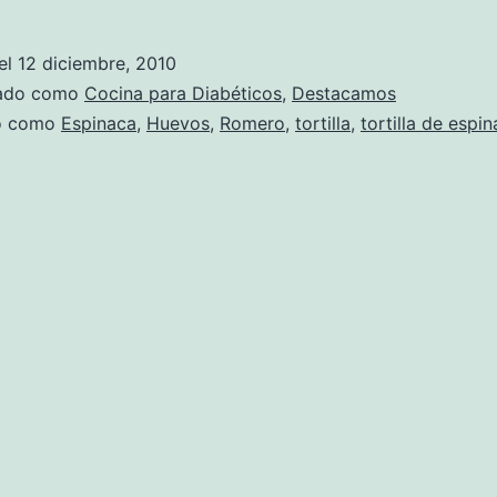
de
Tortilla
el
12 diciembre, 2010
de
zado como
Cocina para Diabéticos
,
Destacamos
Espinaca
do como
Espinaca
,
Huevos
,
Romero
,
tortilla
,
tortilla de espi
al
Romero