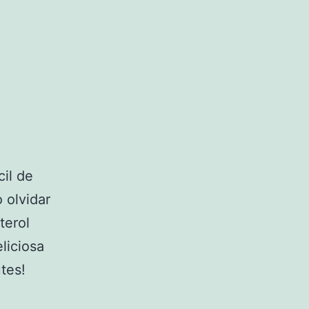
il de
 olvidar
terol
liciosa
tes!