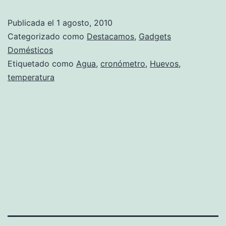
no
Publicada el
1 agosto, 2010
se
Categorizado como
Destacamos
,
Gadgets
te
Domésticos
Etiquetado como
Agua
,
cronómetro
,
Huevos
,
van
temperatura
a
pasar
más
los
huevos!