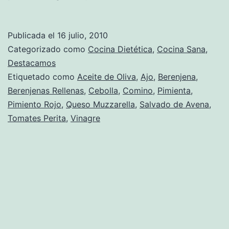
de
Berenjenas
Publicada el
16 julio, 2010
Rellenas
Categorizado como
Cocina Dietética
,
Cocina Sana
,
Destacamos
Etiquetado como
Aceite de Oliva
,
Ajo
,
Berenjena
,
Berenjenas Rellenas
,
Cebolla
,
Comino
,
Pimienta
,
Pimiento Rojo
,
Queso Muzzarella
,
Salvado de Avena
,
Tomates Perita
,
Vinagre