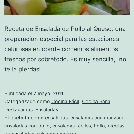
Receta de Ensalada de Pollo al Queso, una
preparación especial para las estaciones
calurosas en donde comemos alimentos
frescos por sobretodo. Es muy sencilla, ¡no
te la pierdas!
Publicada el
7 mayo, 2011
Categorizado como
Cocina Fácil
,
Cocina Sana
,
Destacamos
,
Ensaladas
Etiquetado como
ensaladas
,
ensaladas con manzana
,
ensaladas con pollo
,
ensaladas fáciles
,
Pollo
,
recetas
de ensaladas
,
salsa de mostaza