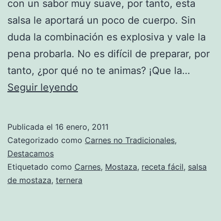
con un sabor muy suave, por tanto, esta
salsa le aportará un poco de cuerpo. Sin
duda la combinación es explosiva y vale la
pena probarla. No es difícil de preparar, por
tanto, ¿por qué no te animas? ¡Que la…
Receta
Seguir leyendo
de
Ternera
Publicada el
16 enero, 2011
en
Categorizado como
Carnes no Tradicionales
,
Salsa
Destacamos
Etiquetado como
Carnes
,
Mostaza
,
receta fácil
,
salsa
de
de mostaza
,
ternera
Mostaza