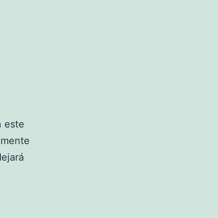
n este
amente
dejará