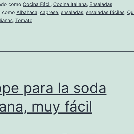
zado como
Cocina Fácil
,
Cocina Italiana
,
Ensaladas
do como
Albahaca
,
caprese
,
ensaladas
,
ensaladas fáciles
,
Qu
lianas
,
Tomate
ope para la soda
liana, muy fácil