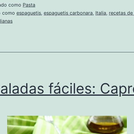
zado como
Pasta
do como
espaguetis
,
espaguetis carbonara
,
Italia
,
recetas de
lianas
aladas fáciles: Cap