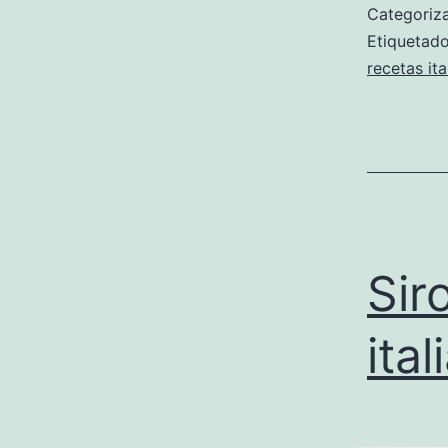
Categori
Etiqueta
recetas ita
Sir
ita