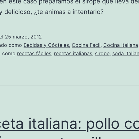
, en este caso preparamos el sirope que lleva de
 y delicioso, ¿te animas a intentarlo?
el
25 marzo, 2012
zado como
Bebidas y Cócteles
,
Cocina Fácil
,
Cocina Italiana
do como
recetas fáciles
,
recetas italianas
,
sirope
,
soda italia
eta italiana: pollo c