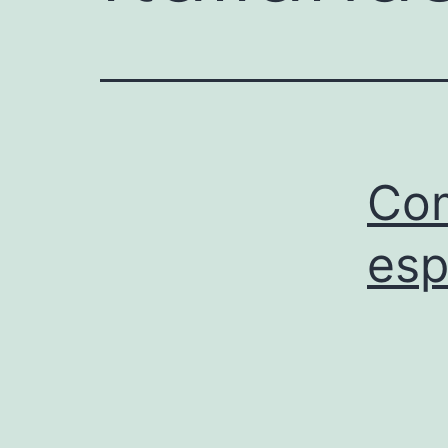
Com
esp