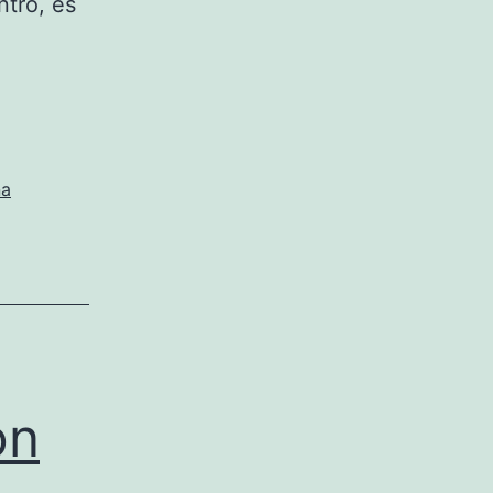
ntro, es
na
on