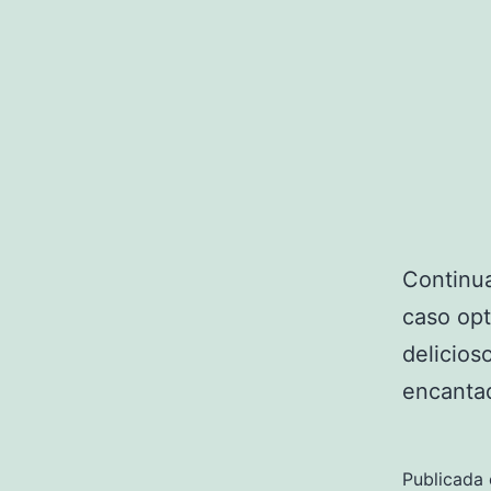
Continua
caso op
delicios
encantad
Publicada 