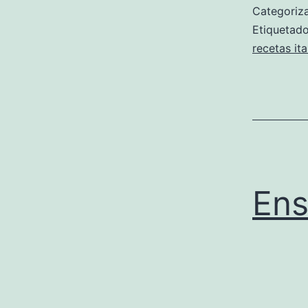
Categori
Etiqueta
recetas ita
Ens