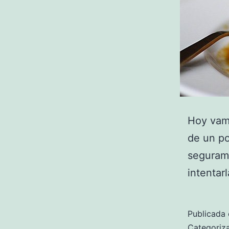
Hoy vamo
de un po
segurame
intentarl
Publicada 
Categori