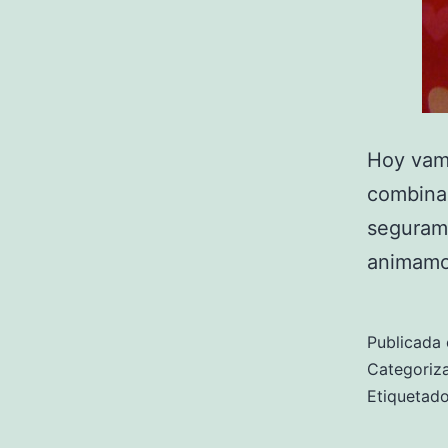
Hoy vamo
combinac
segurame
animamos
Publicada 
Categori
Etiqueta