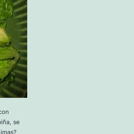
con
iña, se
nimas?