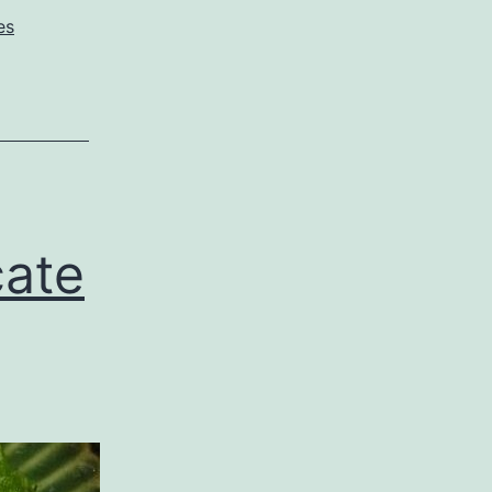
es
cate