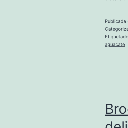
Publicada 
Categori
Etiqueta
aguacate
Bro
del