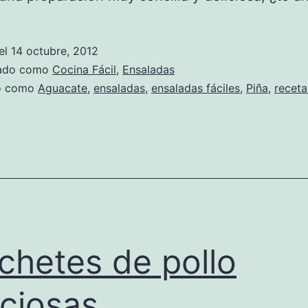
el
14 octubre, 2012
zado como
Cocina Fácil
,
Ensaladas
do como
Aguacate
,
ensaladas
,
ensaladas fáciles
,
Piña
,
receta
chetes de pollo
iciosas