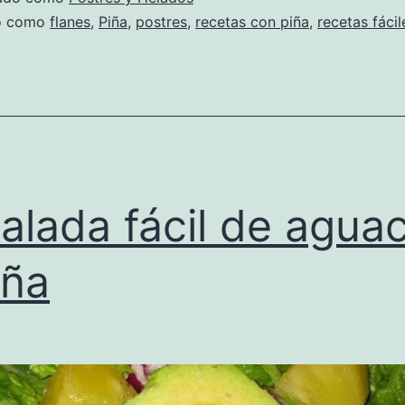
do como
flanes
,
Piña
,
postres
,
recetas con piña
,
recetas fácil
alada fácil de agua
iña