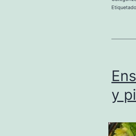
Etiqueta
Ens
y p