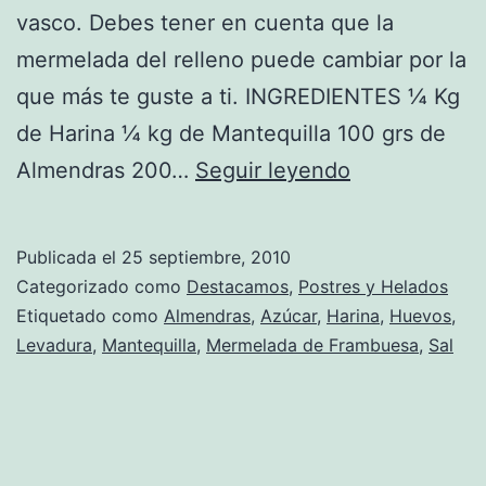
vasco. Debes tener en cuenta que la
mermelada del relleno puede cambiar por la
que más te guste a ti. INGREDIENTES ¼ Kg
de Harina ¼ kg de Mantequilla 100 grs de
Receta
Almendras 200…
Seguir leyendo
de
Pastel
Publicada el
25 septiembre, 2010
Vasco
Categorizado como
Destacamos
,
Postres y Helados
Etiquetado como
Almendras
,
Azúcar
,
Harina
,
Huevos
,
Levadura
,
Mantequilla
,
Mermelada de Frambuesa
,
Sal