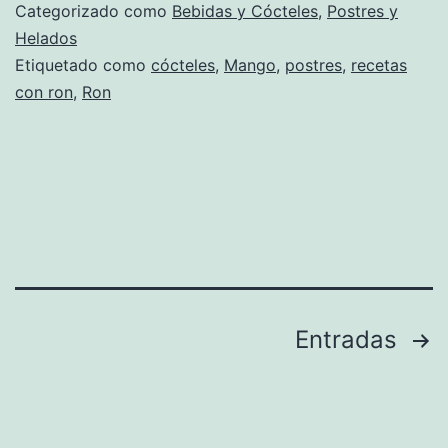
Categorizado como
Bebidas y Cócteles
,
Postres y
Helados
Etiquetado como
cócteles
,
Mango
,
postres
,
recetas
con ron
,
Ron
Paginación
Entradas
de
entradas