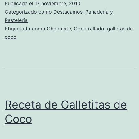
Publicada el
17 noviembre, 2010
de
Categorizado como
Destacamos
,
Panadería y
Coco
Pastelería
Etiquetado como
Chocolate
,
Coco rallado
,
galletas de
bañad
coco
en
Choco
Receta de Galletitas de
Coco