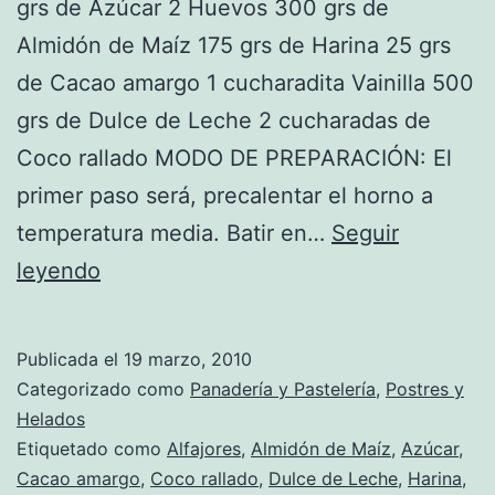
grs de Azúcar 2 Huevos 300 grs de
Almidón de Maíz 175 grs de Harina 25 grs
de Cacao amargo 1 cucharadita Vainilla 500
grs de Dulce de Leche 2 cucharadas de
Coco rallado MODO DE PREPARACIÓN: El
primer paso será, precalentar el horno a
temperatura media. Batir en…
Seguir
Receta
leyendo
de
Alfajores
Publicada el
19 marzo, 2010
Categorizado como
Panadería y Pastelería
,
Postres y
Helados
Etiquetado como
Alfajores
,
Almidón de Maíz
,
Azúcar
,
Cacao amargo
,
Coco rallado
,
Dulce de Leche
,
Harina
,