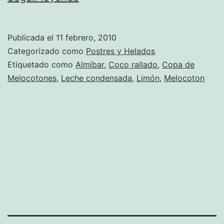
de
Copa
Publicada el
11 febrero, 2010
de
Categorizado como
Postres y Helados
Melocotones
Etiquetado como
Almíbar
,
Coco rallado
,
Copa de
Melocotones
,
Leche condensada
,
Limón
,
Melocoton