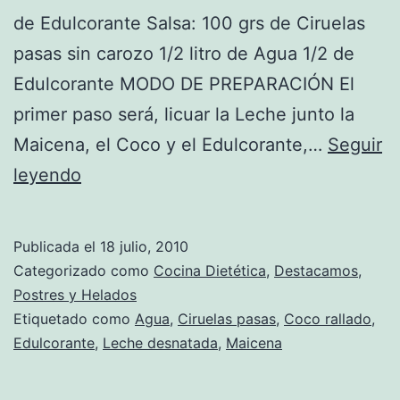
de Edulcorante Salsa: 100 grs de Ciruelas
pasas sin carozo 1/2 litro de Agua 1/2 de
Edulcorante MODO DE PREPARACIÓN El
primer paso será, licuar la Leche junto la
Maicena, el Coco y el Edulcorante,…
Seguir
Receta
leyendo
de
Manjar
Publicada el
18 julio, 2010
blanco
Categorizado como
Cocina Dietética
,
Destacamos
,
Postres y Helados
Etiquetado como
Agua
,
Ciruelas pasas
,
Coco rallado
,
Edulcorante
,
Leche desnatada
,
Maicena