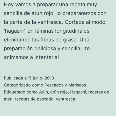
Hoy vamos a preparar una receta muy
sencilla de atún rojo, lo prepararemos con
la parte de la ventresca. Cortada al modo
‘hagashi’, en láminas longitudinales,
eliminando las fibras de grasa. Una
preparación deliciosa y sencilla, ¡te
animamos a intentarla!
Publicada el
5 junio, 2013
Categorizado como
Pescados y Mariscos
Etiquetado como
Atún
,
atún rojo
,
Hagashi
,
recetas de
atún
,
recetas de pescado
,
ventresca