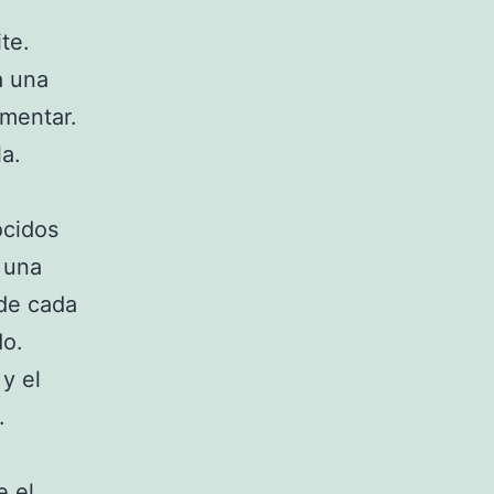
te.
a una
imentar.
a.
ocidos
n una
 de cada
do.
 y el
.
e el