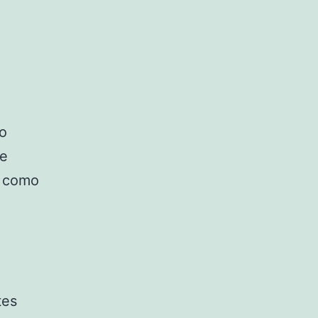
to
se
como
tes