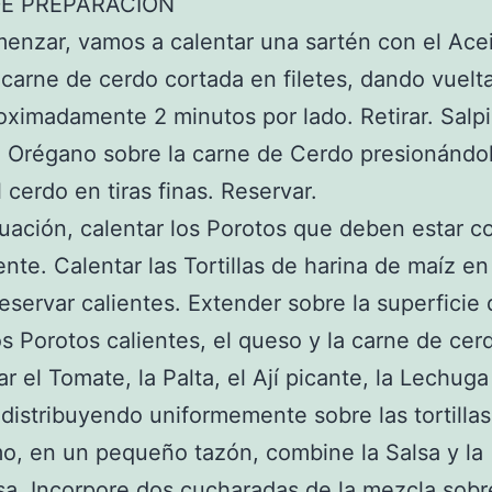
E PREPARACIÓN
enzar, vamos a calentar una sartén con el Acei
a carne de cerdo cortada en filetes, dando vuelt
oximadamente 2 minutos por lado. Retirar. Salp
l Orégano sobre la carne de Cerdo presionándol
l cerdo en tiras finas. Reservar.
uación, calentar los Porotos que deben estar c
nte. Calentar las Tortillas de harina de maíz e
reservar calientes. Extender sobre la superficie
 los Porotos calientes, el queso y la carne de cer
r el Tomate, la Palta, el Ají picante, la Lechuga
, distribuyendo uniformemente sobre las tortillas
mo, en un pequeño tazón, combine la Salsa y la
. Incorpore dos cucharadas de la mezcla sobr