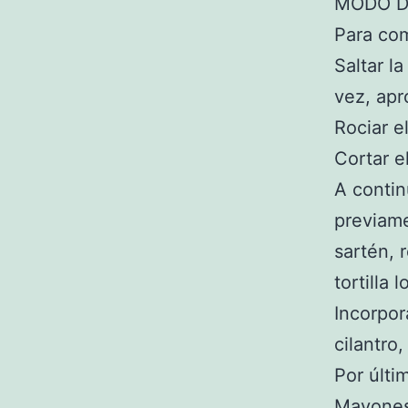
MODO D
Para com
Saltar l
vez, apr
Rociar e
Cortar e
A contin
previame
sartén, 
tortilla
Incorpora
cilantro
Por últi
Mayonesa