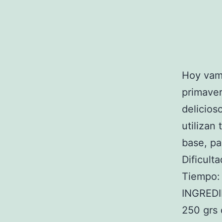
Hoy vamo
primaver
delicios
utilizan
base, pa
Dificulta
Tiempo:
INGRED
250 grs