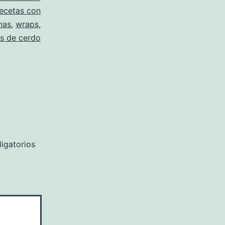
recetas con
nas
,
wraps
,
s de cerdo
igatorios