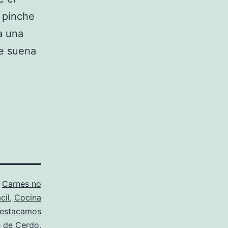
; pinche
a una
ue suena
o
Carnes no
cil
,
Cocina
estacamos
 de Cerdo
,