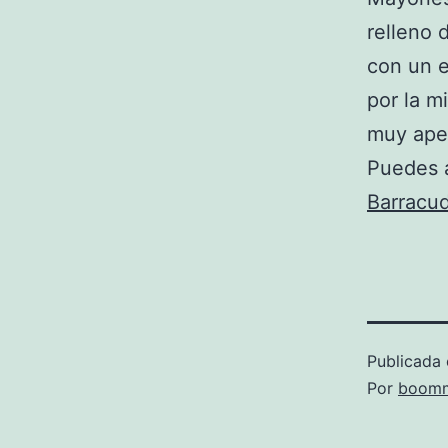
relleno d
con un e
por la m
muy ape
Puedes 
Barracud
Publicada 
Por
boomm