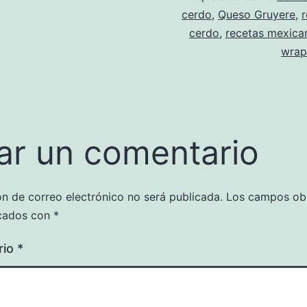
cerdo
,
Queso Gruyere
,
cerdo
,
recetas mexica
wrap
ar un comentario
ón de correo electrónico no será publicada.
Los campos obl
cados con
*
rio
*