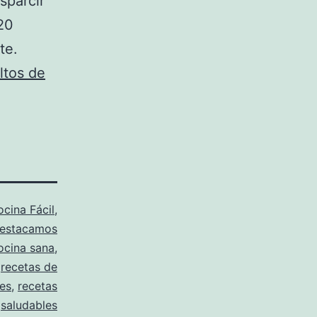
sparcir
20
te.
ltos de
cina Fácil
,
estacamos
ocina sana
,
,
recetas de
les
,
recetas
saludables