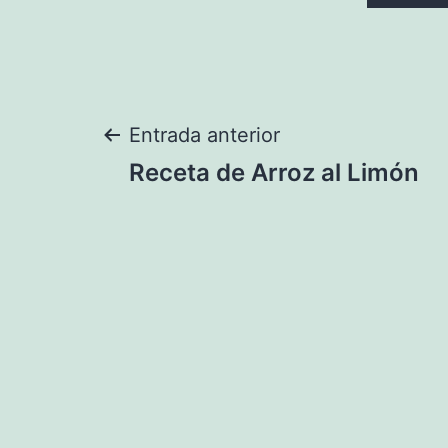
Navegación
Entrada anterior
Receta de Arroz al Limón
de
entradas