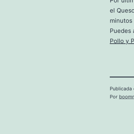
Por últi
el Queso
minutos 
Puedes 
Pollo y 
Publicada 
Por
boomm