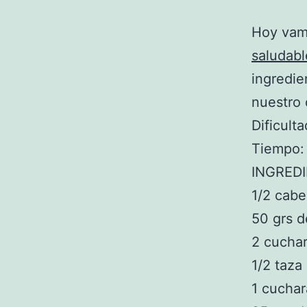
Hoy vamo
saludabl
ingredie
nuestro 
Dificulta
Tiempo:
INGRED
1/2 cab
50 grs 
2 cucha
1/2 taz
1 cuchar