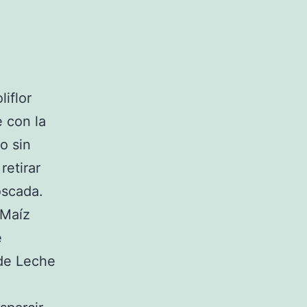
iflor
e con la
o sin
retirar
oscada.
 Maíz
e
 de Leche