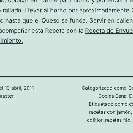
mo, colocar en fuente para horno y por encima e
 rallado. Llevar al horno por aproximadamente 
o hasta que el Queso se funda. Servir en calien
acompañar esta Receta con la
Receta de Envue
Pimiento.
el
13 abril, 2011
Categorizado como
Co
aster
Cocina Sana
,
D
Etiquetado como
c
recetas con jamón
coliflor
,
recetas fáci