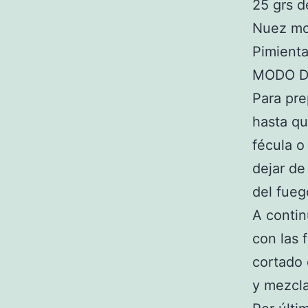
25 grs d
Nuez m
Pimienta
MODO D
Para pre
hasta qu
fécula o
dejar de
del fueg
A contin
con las 
cortado 
y mezcla