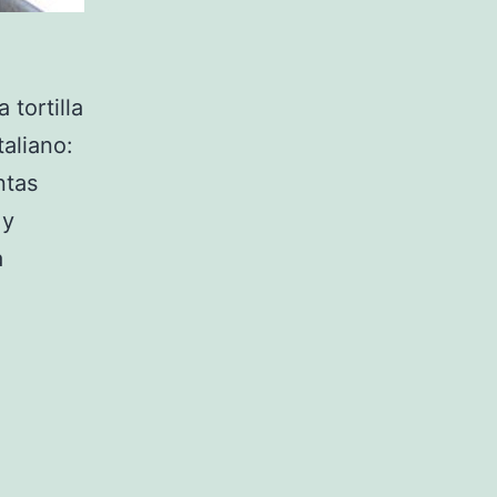
 tortilla
taliano:
ntas
 y
a