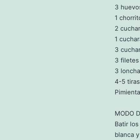
3 huevo
1 chorri
2 cucha
1 cuchar
3 cuchar
3 filete
3 lonch
4-5 tira
Pimient
MODO D
Batir lo
blanca y