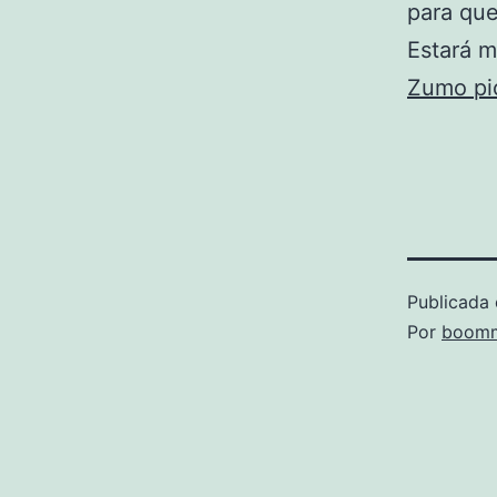
para que
Estará m
Zumo pi
Publicada 
Por
boomm