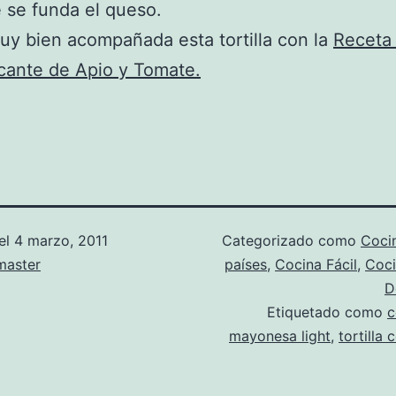
 se funda el queso.
uy bien acompañada esta tortilla con la
Receta
cante de Apio y Tomate.
el
4 marzo, 2011
Categorizado como
Coci
aster
países
,
Cocina Fácil
,
Coci
D
Etiquetado como
c
mayonesa light
,
tortilla