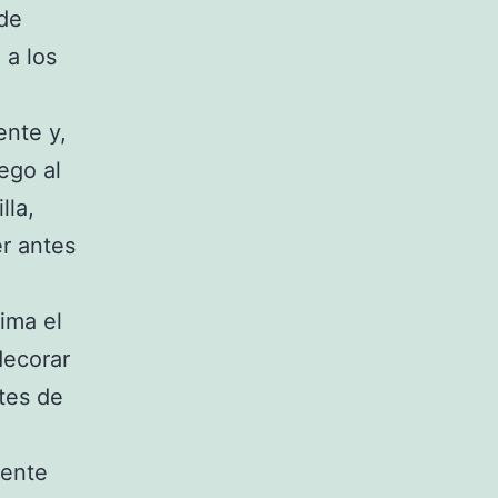
 de
 a los
ente y,
ego al
lla,
er antes
ima el
decorar
etes de
iente