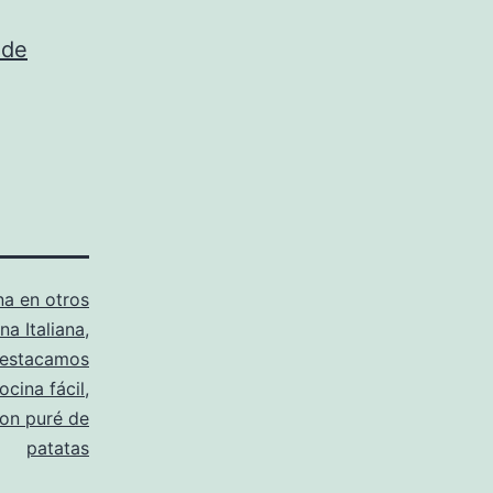
 de
na en otros
na Italiana
,
estacamos
ocina fácil
,
 con puré de
patatas