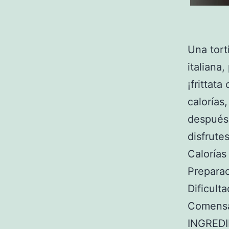
Una tort
italiana
¡frittat
caloría
después 
disfrutes
Calorías
Preparac
Dificulta
Comensa
INGREDI