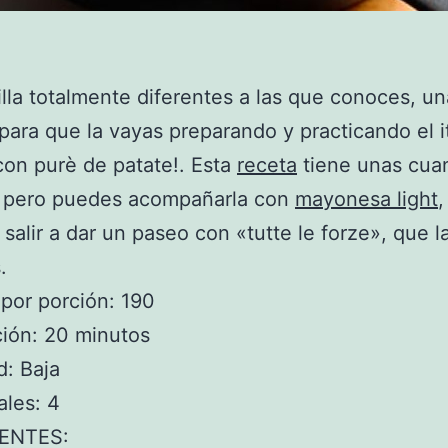
illa totalmente diferentes a las que conoces, una
, para que la vayas preparando y practicando el i
a con purè de patate!. Esta
receta
tiene unas cua
s, pero puedes acompañarla con
mayonesa light
,
salir a dar un paseo con «tutte le forze», que l
.
 por porción: 190
ión: 20 minutos
d: Baja
les: 4
ENTES: