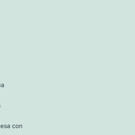
ua
s
nesa con