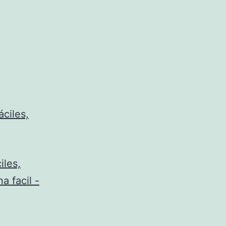
áciles,
iles,
a facil -