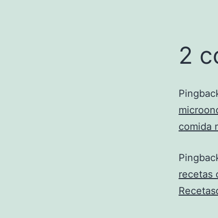
2 c
Pingbac
microond
comida m
Pingbac
recetas 
Recetas