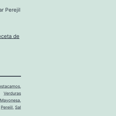
r Perejil
eceta de
estacamos
,
Verduras
Mayonesa
,
,
Perejil
,
Sal