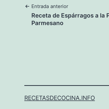
Navegación
Entrada anterior
Receta de Espárragos a la 
de
Parmesano
entradas
RECETASDECOCINA.INFO