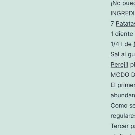
¡No pued
INGRED
7
Patata
1 diente
1/4 l de
Sal
al gu
Perejil
pi
MODO D
El prime
abundan
Como seg
regulare
Tercer p