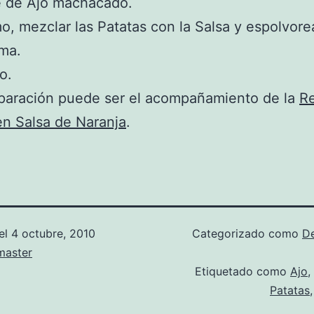
e de Ajo machacado.
mo, mezclar las Patatas con la Salsa y espolvorea
ma.
ío.
eparación puede ser el acompañamiento de la
R
en Salsa de Naranja
.
el
4 octubre, 2010
Categorizado como
D
aster
Etiquetado como
Ajo
,
Patatas