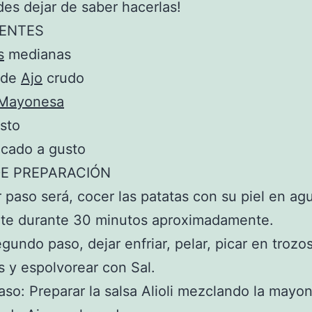
es dejar de saber hacerlas!
IENTES
s
medianas
 de
Ajo
crudo
Mayonesa
sto
cado a gusto
E PREPARACIÓN
r paso será, cocer las patatas con su piel en ag
te durante 30 minutos aproximadamente.
undo paso, dejar enfriar, pelar, picar en trozo
s y espolvorear con Sal.
aso: Preparar la salsa Alioli mezclando la mayo