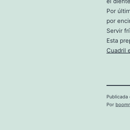
el dient
Por últi
por enci
Servir fr
Esta pr
Cuadril 
Publicada 
Por
boomm