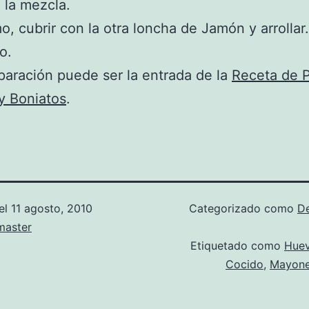
 la mezcla.
mo, cubrir con la otra loncha de Jamón y arrollar.
ío.
paración puede ser la entrada de la
Receta de P
y Boniatos
.
el
11 agosto, 2010
Categorizado como
D
aster
Etiquetado como
Hue
Cocido
,
Mayon