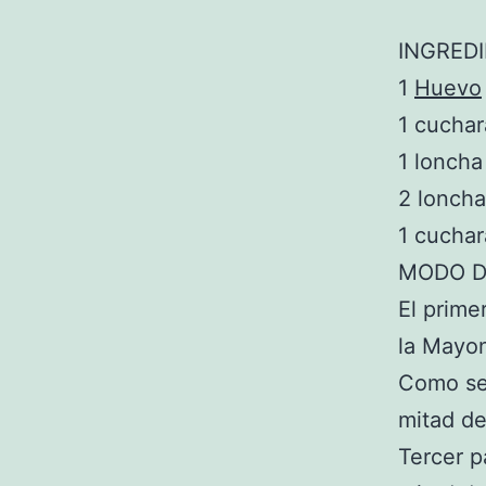
INGRED
1
Huevo
1 cuchar
1 lonch
2 lonch
1 cucha
MODO D
El prime
la Mayon
Como se
mitad de
Tercer p