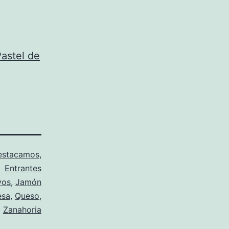
astel de
estacamos
,
Entrantes
vos
,
Jamón
esa
,
Queso
,
Zanahoria