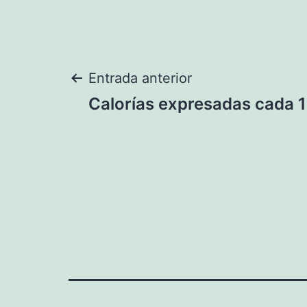
Navegación
Entrada anterior
Calorías expresadas cada 1
de
entradas