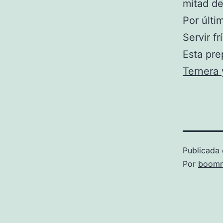
mitad de
Por últi
Servir fr
Esta pre
Ternera 
Publicada 
Por
boomm