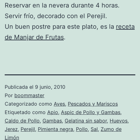
Reservar en la nevera durante 4 horas.
Servir frío, decorado con el Perejil.
Un buen postre para este plato, es la
receta
de Manjar de Frutas
.
Publicada el
9 junio, 2010
Por
boommaster
Categorizado como
Aves
,
Pescados y Mariscos
Etiquetado como
Apio
,
Aspic de Pollo y Gambas
,
Caldo de Pollo
,
Gambas
,
Gelatina sin sabor
,
Huevos
,
Jerez
,
Perejil
,
Pimienta negra
,
Pollo
,
Sal
,
Zumo de
Limón