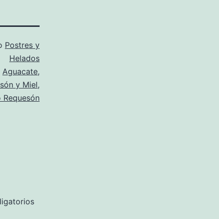
mo
Postres y
Helados
o
Aguacate
,
són y Miel
,
 Requesón
igatorios