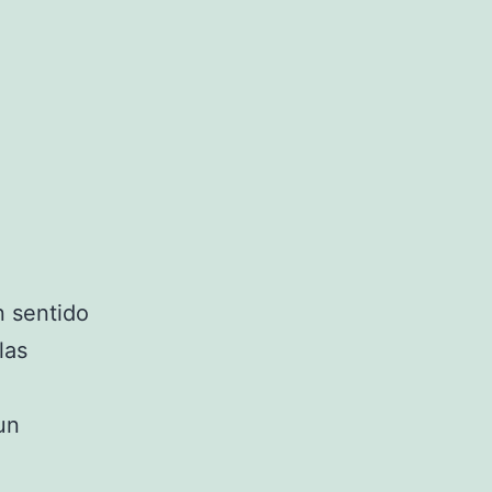
n sentido
las
un