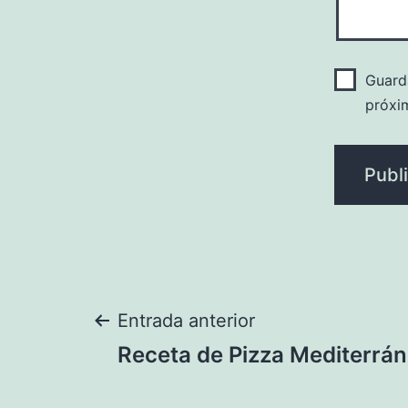
Guard
próxi
Navegación
Entrada anterior
Receta de Pizza Mediterrá
de