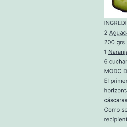
INGREDI
2
Aguac
200 grs
1
Naranj
6 cucha
MODO D
El prime
horizont
cáscaras
Como se
recipien