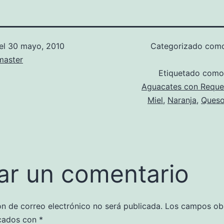
el
30 mayo, 2010
Categorizado co
aster
Etiquetado com
Aguacates con Reque
Miel
,
Naranja
,
Queso
ar un comentario
ón de correo electrónico no será publicada.
Los campos obl
cados con
*