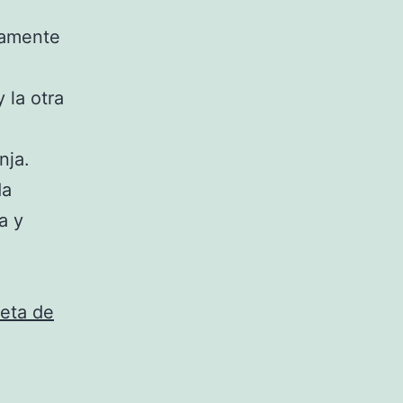
vamente
 la otra
nja.
da
a y
eta de