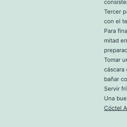
consiste
Tercer 
con el t
Para fina
mitad en
preparac
Tomar un
cáscara 
bañar co
Servir fr
Una bue
Cóctel A