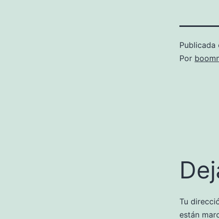
Publicada 
Por
boomm
Dej
Tu direcci
están mar