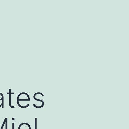
ates
iel