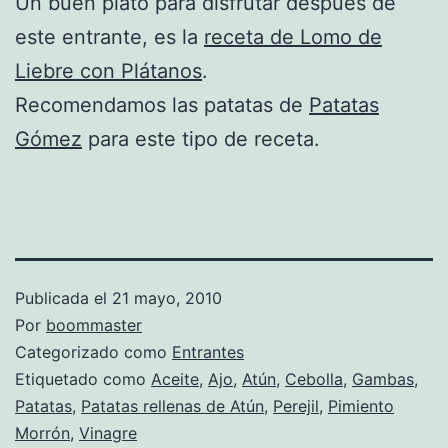
Un buen plato para disfrutar después de
este entrante, es la
receta de Lomo de
Liebre con Plátanos
.
Recomendamos las patatas de
Patatas
Gómez
para este tipo de receta.
Publicada el
21 mayo, 2010
Por
boommaster
Categorizado como
Entrantes
Etiquetado como
Aceite
,
Ajo
,
Atún
,
Cebolla
,
Gambas
,
Patatas
,
Patatas rellenas de Atún
,
Perejil
,
Pimiento
Morrón
,
Vinagre