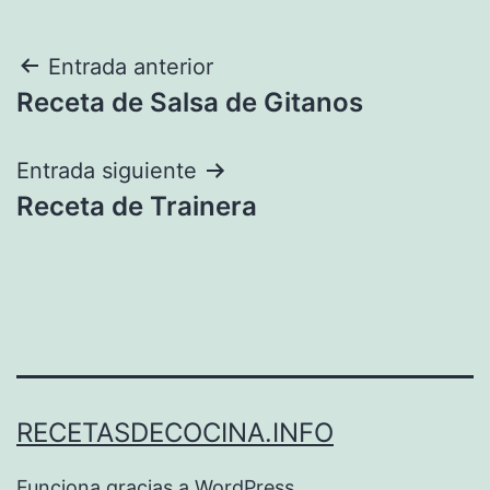
Navegación
Entrada anterior
Receta de Salsa de Gitanos
de
entradas
Entrada siguiente
Receta de Trainera
RECETASDECOCINA.INFO
Funciona gracias a
WordPress
.