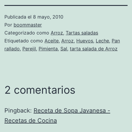
Publicada el
8 mayo, 2010
Por
boommaster
Categorizado como
Arroz
,
Tartas saladas
Etiquetado como
Aceite
,
Arroz
,
Huevos
,
Leche
,
Pan
rallado
,
Perejil
,
Pimienta
,
Sal
,
tarta salada de Arroz
2 comentarios
Pingback:
Receta de Sopa Javanesa -
Recetas de Cocina