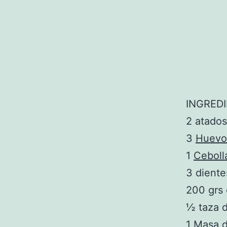
INGREDI
2 atado
3
Huevo
1
Ceboll
3 dient
200 grs
½ taza 
1
Masa d