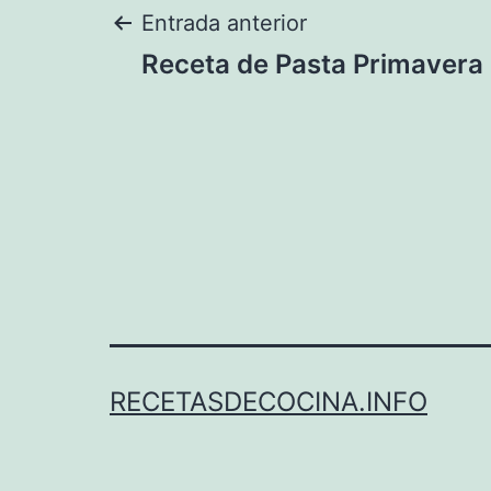
Navegación
Entrada anterior
Receta de Pasta Primavera
de
entradas
RECETASDECOCINA.INFO