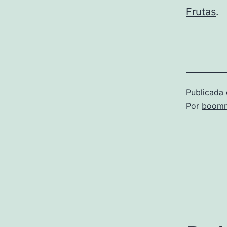
Frutas
.
Publicada 
Por
boomm