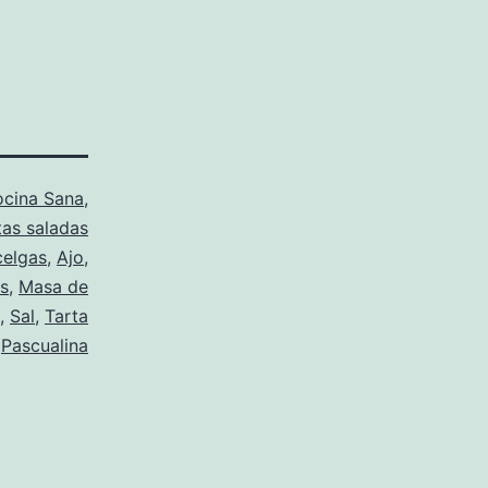
cina Sana
,
tas saladas
celgas
,
Ajo
,
s
,
Masa de
,
Sal
,
Tarta
Pascualina