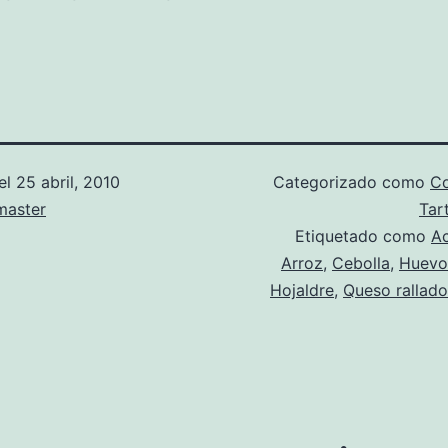
el
25 abril, 2010
Categorizado como
Co
aster
Tar
Etiquetado como
A
Arroz
,
Cebolla
,
Huevo
Hojaldre
,
Queso rallado