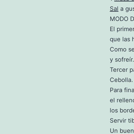
Sal
a gu
MODO D
El prime
que las 
Como seg
y sofreír
Tercer p
Cebolla.
Para fin
el relle
los bord
Servir ti
Un buen 