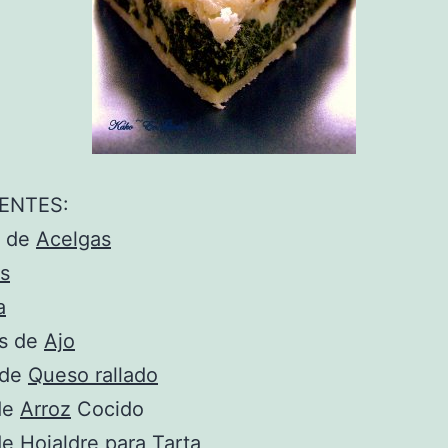
ENTES:
s de
Acelgas
s
a
es de
Ajo
 de
Queso rallado
de
Arroz
Cocido
e Hojaldre
para Tarta