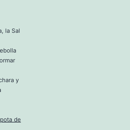
, la Sal
ebolla
formar
chara y
a
pota de