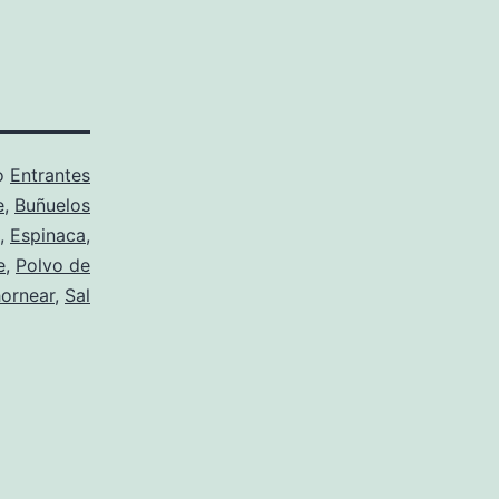
o
Entrantes
e
,
Buñuelos
,
Espinaca
,
e
,
Polvo de
hornear
,
Sal