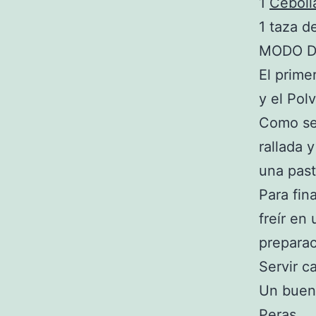
1
Cebol
1 taza d
MODO D
El prime
y el Pol
Como seg
rallada 
una past
Para fin
freír en
preparac
Servir ca
Un buen 
Peras
.