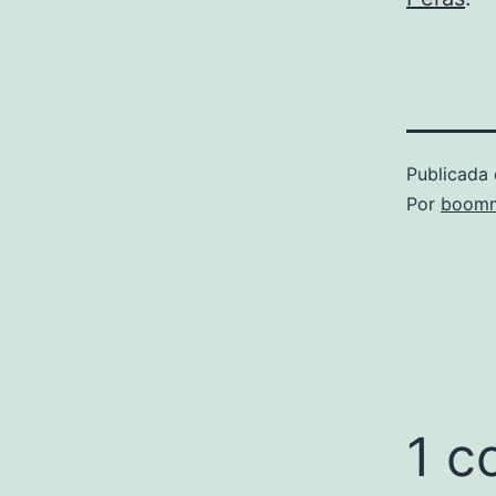
Publicada 
Por
boomm
1 c