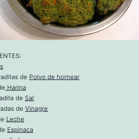
ENTES:
s
raditas de
Polvo de hornear
de
Harina
adita de
Sal
radas de
Vinagre
de
Leche
 de
Espinaca