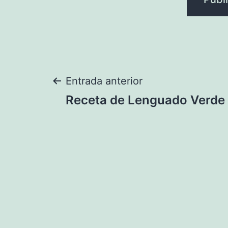
Navegación
Entrada anterior
Receta de Lenguado Verde
de
entradas