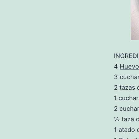
INGREDI
4
Huevo
3 cucha
2 tazas 
1 cuchar
2 cucha
½ taza 
1 atado