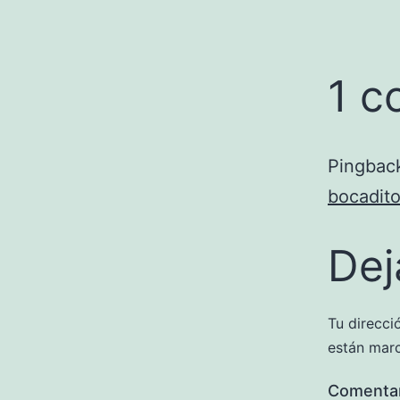
1 c
Pingbac
bocadito
Dej
Tu direcci
están mar
Comenta