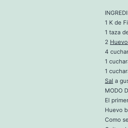
INGREDI
1 K de F
1 taza d
2
Huevo
4 cucha
1 cucha
1 cucha
Sal
a gu
MODO D
El prime
Huevo ba
Como seg