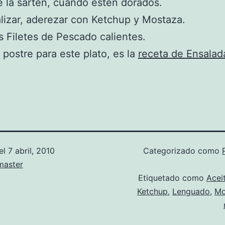
e la sartén, cuando estén dorados.
alizar, aderezar con Ketchup y Mostaza.
os Filetes de Pescado calientes.
postre para este plato, es la
receta de Ensalad
el
7 abril, 2010
Categorizado como
aster
Etiquetado como
Acei
Ketchup
,
Lenguado
,
Mo