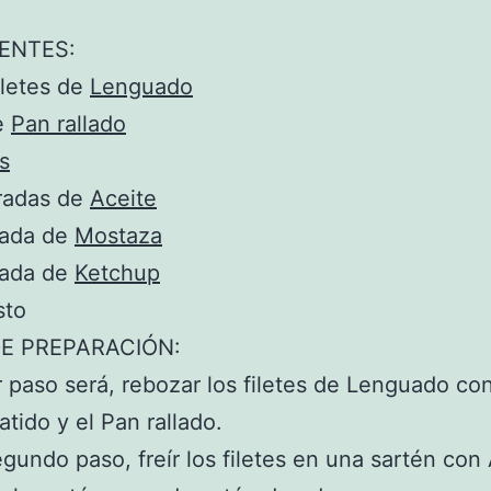
ENTES:
iletes de
Lenguado
e
Pan rallado
s
radas de
Aceite
rada de
Mostaza
rada de
Ketchup
sto
E PREPARACIÓN:
r paso será, rebozar los filetes de Lenguado con
tido y el Pan rallado.
undo paso, freír los filetes en una sartén con 