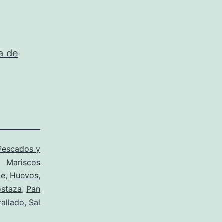
a de
Pescados y
Mariscos
te
,
Huevos
,
staza
,
Pan
rallado
,
Sal