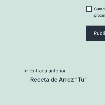
Guard
próxi
Navegación
Entrada anterior
Receta de Arroz “Tu”
de
entradas