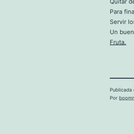
Quitar d
Para fin
Servir l
Un buen 
Fruta.
Publicada 
Por
boomm