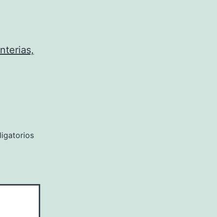
terias,
igatorios