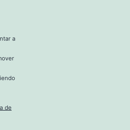
ntar a
mover
viendo
a de