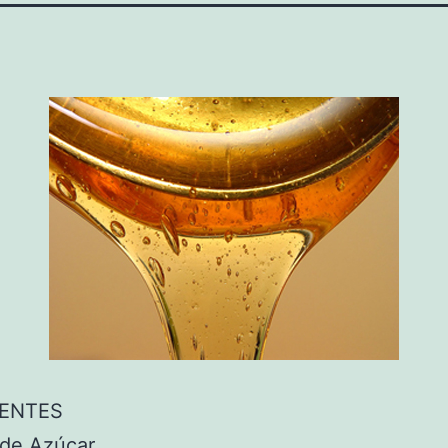
IENTES
 de
Azúcar