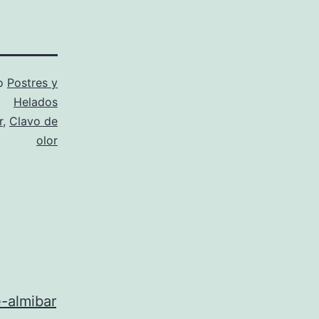
mo
Postres y
Helados
r
,
Clavo de
olor
-almibar