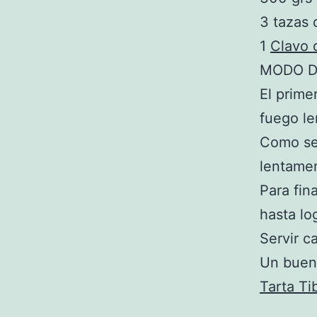
3 tazas
1
Clavo 
MODO D
El prime
fuego le
Como se
lentamen
Para fin
hasta lo
Servir c
Un buen 
Tarta Ti