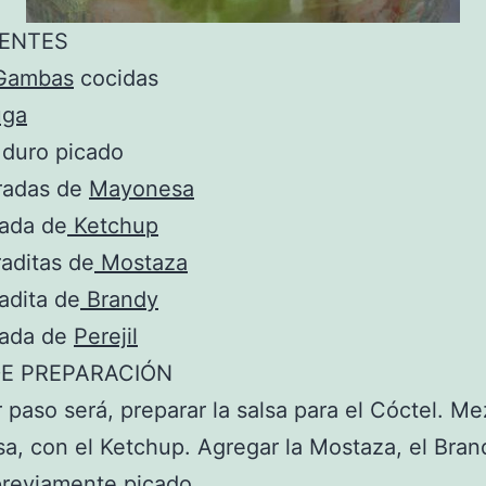
IENTES
Gambas
cocidas
uga
duro picado
radas de
Mayonesa
rada de
Ketchup
aditas de
Mostaza
adita de
Brandy
rada de
Perejil
E PREPARACIÓN
r paso será, preparar la salsa para el Cóctel. Me
, con el Ketchup. Agregar la Mostaza, el Brand
 previamente picado.