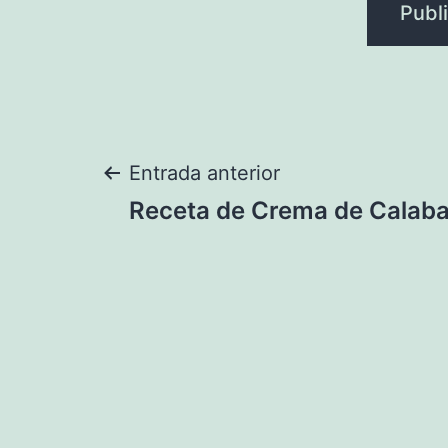
Navegación
Entrada anterior
Receta de Crema de Calab
de
entradas