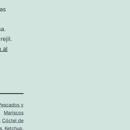
as
sa.
ejil.
 al
Pescados y
Mariscos
,
Cóctel de
s
,
Ketchup
,