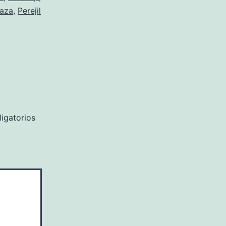
aza
,
Perejil
igatorios