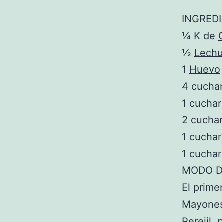
INGRED
¼ K de
½
Lech
1
Huevo
4 cucha
1 cucha
2 cuchar
1 cuchar
1 cucha
MODO D
El prime
Mayonesa
Perejil,