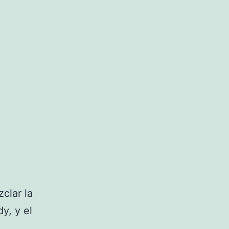
zclar la
y, y el