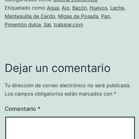
Etiquetado como
Agua
,
Ajo
,
Bacón
,
Huevos
,
Leche
,
Mantequilla de Cerdo
,
Migas de Posada
,
Pan
,
Pimentón dulce
,
Sal
,
trabajar.com
Dejar un comentario
Tu dirección de correo electrónico no será publicada.
Los campos obligatorios están marcados con
*
Comentario
*