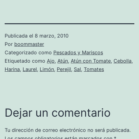
Publicada el
8 marzo, 2010
Por
boommaster
Categorizado como
Pescados y Mariscos
Etiquetado como
Ajo
,
Atún
,
Atún con Tomate
,
Cebolla
,
Harina
,
Laurel
,
Limón
,
Perejil
,
Sal
,
Tomates
Dejar un comentario
Tu dirección de correo electrónico no será publicada.
Los campos obligatorios están marcados con
*