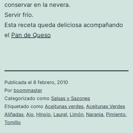
conservar en la nevera.
Servir frío.
Esta receta queda deliciosa acompañando
el
Pan de Queso
Publicada el
8 febrero, 2010
Por
boommaster
Categorizado como
Salsas y Sazones
Etiquetado como
Aceitunas verdes
,
Aceitunas Verdes
Aliñadas
,
Ajo
,
Hinojo
,
Laurel
,
Limón
,
Naranja
,
Pimiento
,
Tomillo