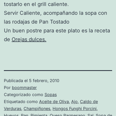
tostarlo en el grill caliente.
Servir Caliente, acompañando la sopa con
las rodajas de Pan Tostado
Un buen postre para este plato es la receta
de
Orejas dulces.
Publicada el
5 febrero, 2010
Por
boommaster
Categorizado como
Sopas
Etiquetado como
Aceite de Oliva
,
Ajo
,
Caldo de
Verduras
,
Champiñones
,
Hongos Funghi Porcini
,
Huevos
,
Pan
,
Pimienta
,
Queso Parmesano
,
Sal
,
Sopa de