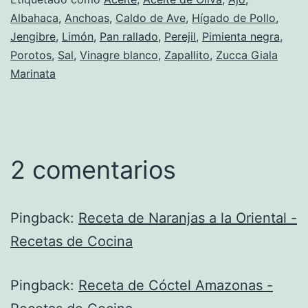
Albahaca
,
Anchoas
,
Caldo de Ave
,
Hígado de Pollo
,
Jengibre
,
Limón
,
Pan rallado
,
Perejil
,
Pimienta negra
,
Porotos
,
Sal
,
Vinagre blanco
,
Zapallito
,
Zucca Giala
Marinata
2 comentarios
Pingback:
Receta de Naranjas a la Oriental -
Recetas de Cocina
Pingback:
Receta de Cóctel Amazonas -