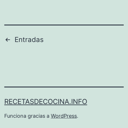
Paginación
Entradas
de
entradas
RECETASDECOCINA.INFO
Funciona gracias a
WordPress
.